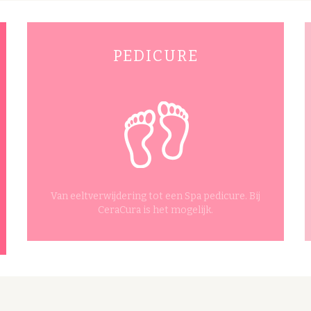
PEDICURE
ng van CeraCura
Van eeltverwijdering tot een Spa pedicure. Bij
CeraCura is het mogelijk.