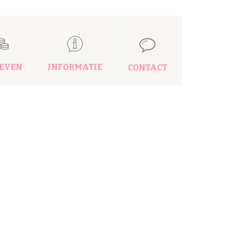
IEVEN
INFORMATIE
CONTACT
PEDICURE
reng uw voeten weer in topconditie met een
edicurebehandeling bij CeraCura Beauty
are!