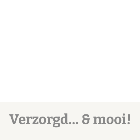
en
re!
O
n
C
n
Verzorgd... & mooi!