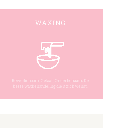
WAXING
Bovenlichaam, Gelaat, Onderlichaam. De
beste waxbehandeling die u zich wenst.