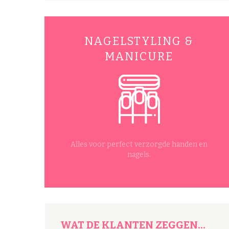
NAGELSTYLING &
MANICURE
WAXING
Glad, gladder, gladst! Met een waxbehandeli
Beauty Care.
Alles voor perfect verzorgde handen en
nagels.
WAT
DE KLANTEN ZEGGEN...