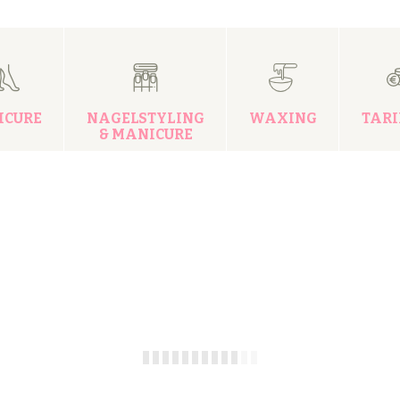
ICURE
NAGELSTYLING
WAXING
TAR
& MANICURE
B
p
C