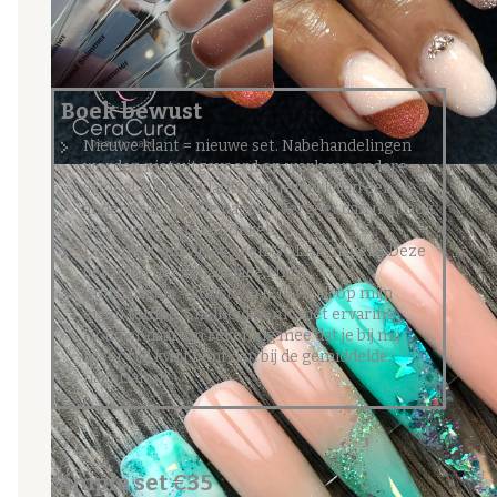
Boek bewust
Nieuwe klant = nieuwe set. Nabehandelingen
worden niet uitgevoerd op werk van andere
salons! Nieuwe klant? Heb je werk van een
andere salon op je nagels? Vergeet dan niet ook
de verwijdering te boeken.
Let op! Ik verwijder geen ‘SOLAR’ nagels! Deze
bevatten het schadelijke MMA.
Kunstnagels = kunstwerk. Ik werk op mijn
eigen tempo. Snelheid komt met ervaring.
Houd er daarom rekening mee dat je bij mij
meer tijd kwijt bent dan bij de gemiddelde
nagelsalon!
Simple set €35