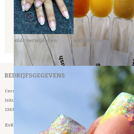
vóór verwijderen
na verwijdering
BEDRIJFSGEGEVENS
CeraCura Beauty Care
Iskurstraat 4
1363 RC Almere
KvK: 62859668