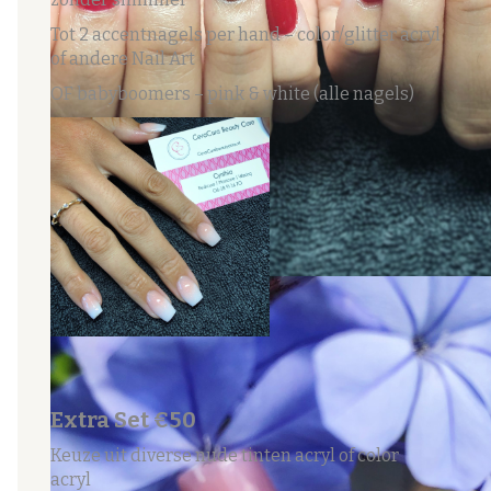
Tot 2 accentnagels per hand – color/glitter acryl
of andere Nail Art
OF babyboomers – pink & white (alle nagels)
Extra Set €50
Keuze uit diverse nude tinten acryl of color
acryl