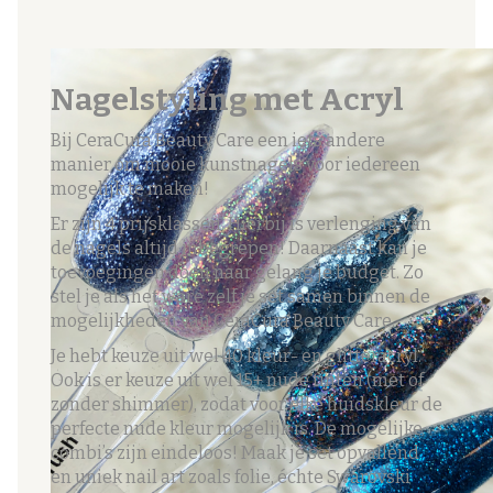
Nagelstyling met Acryl
Bij CeraCura Beauty Care een iets andere
manier om mooie kunstnagels voor iedereen
mogelijk te maken!
Er zijn 4 prijsklassen. Hierbij is verlenging van
de nagels altijd inbegrepen! Daarnaast kan je
toevoegingen doen naar gelang je budget. Zo
stel je als het ware zelf je set samen binnen de
mogelijkheden van CeraCura Beauty Care.
Je hebt keuze uit wel 40 kleur- en glitteracryl.
Ook is er keuze uit wel 15+ nude tinten (met of
zonder shimmer), zodat voor elke huidskleur de
perfecte nude kleur mogelijk is. De mogelijke
combi’s zijn eindeloos! Maak je set opvallend
en uniek nail art zoals folie, échte Swarovski