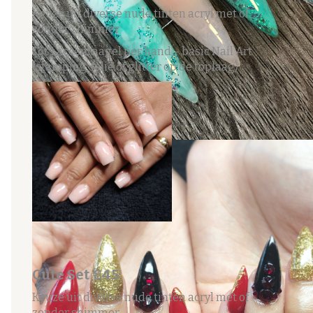
Keuze uit diverse nude tinten acryl met of
zonder shimmer
Tot 1 accentnagel per hand – basic Nail Art
(stamping, folie of glitter op de toplaag)
Cute Set €45
Keuze uit diverse nude tinten acryl met of
zonder shimmer