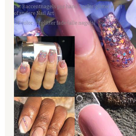
Tot 3 accentnagels per hand – color/glitter acryl
of andere Nail Art
OF color- of glitter fade (alle nagels)