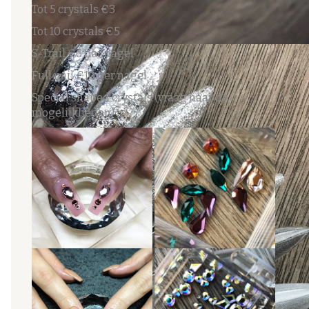
Tot 5 crystals €3
Tot 10 crystals €5
S-Trail €6 per nagel
Full nail €10 per nagel
Special shaped crystals (vraag naar de
mogelijkheden)