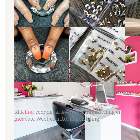
Klik
hier
voor de tarieven voor nagelstyling en
hier
voor Weetjes m.b.t. nagelstyling.