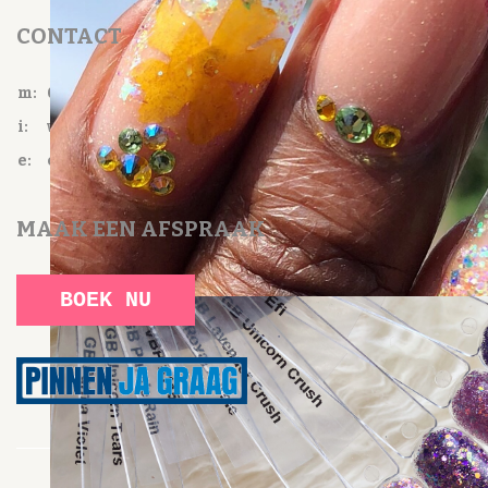
CONTACT
m:
06-28912670
i:
www.ceracurabeautycare.nl
e:
cynthia@ceracurabeautycare.nl
MAAK
EEN AFSPRAAK
BOEK NU