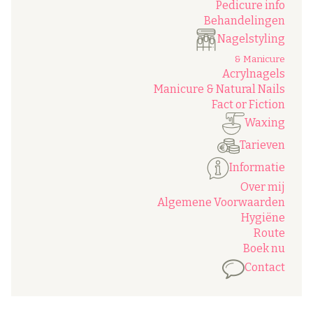
Pedicure info
Behandelingen
Nagelstyling
& Manicure
Acrylnagels
Manicure & Natural Nails
Fact or Fiction
Waxing
Tarieven
Informatie
Over mij
Algemene Voorwaarden
Hygiëne
Route
Boek nu
Contact