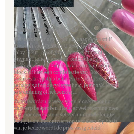
Custom Set vanaf €65
Wilt u unieke nagels geheel naar eigen stijl?
Kies dan voor Custom. U heeft de keuze uit:
inlay, kleur- en/of glitteracryl, glitters of
pigment, folie, stamping, ombré/baby
boomers/french fade, marble, cut out/ color
block. Of hier een combinatie van. Ook
Swarovski crystals behoren tot de opties. Stem
je nagels af op de gelegenheid, je smaak, je stijl,
je stemming of het seizoen…
Vooraf worden je wensen en ideeën voor het
ontwerp besproken. Houd er wel rekening mee
dat voor een custom set een minimale lengte
nodig is om het ontwerp op te maken. Op basis
van je keuze wordt de prijs vastgesteld.